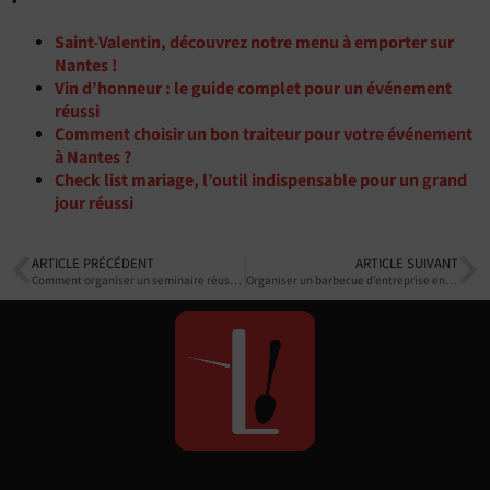
Saint-Valentin, découvrez notre menu à emporter sur
Nantes !
Vin d’honneur : le guide complet pour un événement
réussi
Comment choisir un bon traiteur pour votre événement
à Nantes ?
Check list mariage, l’outil indispensable pour un grand
jour réussi
ARTICLE PRÉCÉDENT
ARTICLE SUIVANT
Comment organiser un seminaire réussi ?
Organiser un barbecue d’entreprise en Loire-Atlantique : l’animation braséro idéale pour fédérer vos équipes