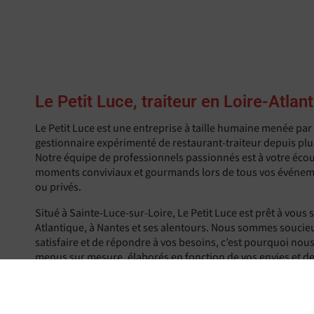
Le Petit Luce, traiteur en Loire-Atlan
Le Petit Luce est une entreprise à taille humaine menée pa
gestionnaire expérimenté de restaurant-traiteur depuis plu
Notre équipe de professionnels passionnés est à votre écou
moments conviviaux et gourmands lors de tous vos événem
ou privés.
Situé à Sainte-Luce-sur-Loire, Le Petit Luce est prêt à vous s
Atlantique, à Nantes et ses alentours. Nous sommes soucie
satisfaire et de répondre à vos besoins, c’est pourquoi no
menus sur mesure, élaborés en fonction de vos envies et de
Choisir le Petit Luce, c’est l’assurance d’avoir un menu sur
envies !