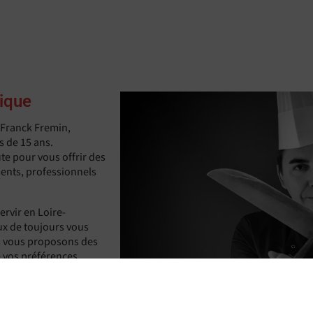
tique
r Franck Fremin,
s de 15 ans.
te pour vous offrir des
ents, professionnels
ervir en Loire-
ux de toujours vous
us vous proposons des
 vos préférences.
 mesure, guidé par vos