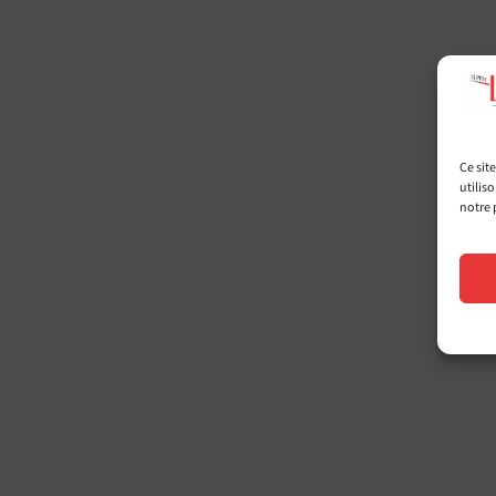
Trait
vos év
Ce sit
utilis
notre 