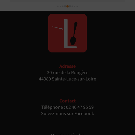
Nous avons eu pas mal de compliments de nos invités 
sur le traiteur, tant sur la qualité que sur le relationnel. 
Nous avons particulièrement apprécié la possibilité de 
customiser le menu et de s'adapter à nos souhaits et à 
certains besoins spécifiques de nos invités.
Adresse
30 rue de la Rongère
44980 Sainte-Luce-sur-Loire
Contact
Téléphone :
02 40 47 95 59
Suivez-nous sur Facebook