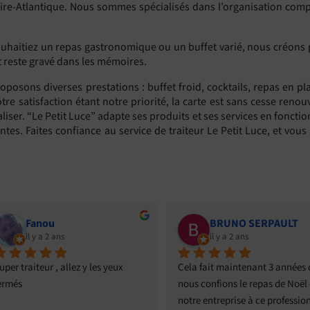
Loire-Atlantique. Nous sommes spécialisés dans l’organisation com
haitiez un repas gastronomique ou un buffet varié, nous créons po
t reste gravé dans les mémoires.
oposons diverses prestations : buffet froid, cocktails, repas en pl
tre satisfaction étant notre priorité, la carte est sans cesse reno
aliser. “Le Petit Luce” adapte ses produits et ses services en fon
ntes. Faites confiance au service de traiteur Le Petit Luce, et vous
BRUNO SERPAULT
il y a 2 ans
z y les yeux 
Cela fait maintenant 3 années que 
Un gr
nous confions le repas de Noël de 
prest
notre entreprise à ce professionnel 
Célin