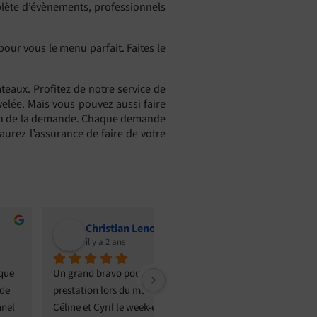
plète d’évènements, professionnels
ur vous le menu parfait. Faites le
ateaux. Profitez de notre service de
uvelée. Mais vous pouvez aussi faire
ction de la demande. Chaque demande
 aurez l’assurance de faire de votre
Christian Lenourry
Élisa R
il y a 2 ans
il y a 2 ans
and bravo pour votre 
Excellent, du cocktail au dessert 
ation lors du mariage de 
!Franck nous a accompagné dans 
e et Cyril le week-end dernier. 
le choix des pièces de cocktails, du 