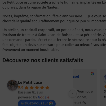
Le Petit Luce est une société à échelle humaine, implantée en 
ou privés, dans la région de Nantes.
Noces, baptême, confirmation, fête d’anniversaire… Que vous sou
choix de la qualité et du raffinement pour que ce jour si importan
Un atelier, un cocktail corporatif, un pot de départ, nous vous pr
livraison de traiteur à Saint-Jean-de-Boiseau et sa périphérie. Vo
une demande particulière et nous ferons le nécessaire pour la ré
fait l’objet d’un devis sur mesure pour coller au mieux à vos atte
évènement un moment inoubliable.
Découvrez nos clients satisfaits
Christian Boissel
Fanou
il y a 2 ans
il y a 2 ans
Le Petit Luce
5.0
Une très bonne adresse ! Pour notre 
Super traiteur , alle
Basé sur 81 avis
 
repas de famille à 35 personnes, 
powered by
G
o
o
g
l
e
fermés
i 
tout a été parfait ! Traiteur très 
évaluez-nous sur