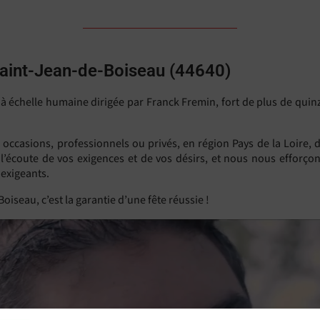
 Saint-Jean-de-Boiseau (44640)
é à échelle humaine dirigée par Franck Fremin, fort de plus de quin
s occasions, professionnels ou privés, en région Pays de la Loire
 l’écoute de vos exigences et de vos désirs, et nous nous efforço
 exigeants.
oiseau, c’est la garantie d’une fête réussie !