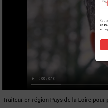
Ce sit
utilis
notre 
Traiteur en région Pays de la Loire pour 