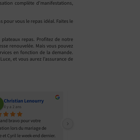
isation complète d’manifestations,
our vous le repas idéal. Faites le
, plateaux repas. Profitez de notre
 cesse renouvelée. Mais vous pouvez
ervices en fonction de la demande.
 Luce, et vous aurez l’assurance de
Mounir Mounir
NIC
il y a 2 ans
il y a
essert 
Merci c était  beau et bon
Merci au Pet
né dans 
mariage, de
tails, du 
à la livraiso