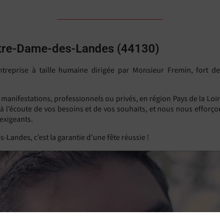
 Notre-Dame-des-Landes (44130)
ntreprise à taille humaine dirigée par Monsieur Fremin, fort d
s manifestations, professionnels ou privés, en région Pays de la Lo
 à l’écoute de vos besoins et de vos souhaits, et nous nous efforço
exigeants.
-Landes, c’est la garantie d’une fête réussie !