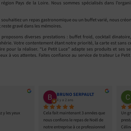
n région Pays de la Loire. Nous sommes spécialisés dans l’organ
uhaitiez un repas gastronomique ou un buffet varié, nous créons p
t reste gravé dans les mémoires.
proposons diverses prestations : buffet froid, cocktail dinatoire
phérie. Votre contentement étant notre priorité, la carte est sans
re pour la réaliser. “Le Petit Luce” adapte ses produits et ses s
ux à vos attentes. Faites confiance au service de traiteur Le Petit
Christian Lenourry
Élisa R
il y a 2 ans
il y a 2 ans
Un grand bravo pour votre 
Excellent, du cocktail au d
prestation lors du mariage de 
!Franck nous a accompag
Céline et Cyril le week-end dernier. 
le choix des pièces de cock