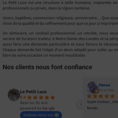
Le Petit Luce est une structure à taille humaine, implantée e
professionnels ou privés, dans la région nantaise.
Union, baptême, communion religieuse, anniversaire… Que vous so
choix de la qualité et du raffinement pour que ce jour si importan
Un séminaire, un cocktail professionnel, un retraite, nous vous 
service de livraison traiteur à Notre-Dame-des-Landes et sa péri
aussi faire une demande particulière et nous ferons le nécessai
Chaque demande fait l’objet d’un devis adapté pour coller au mie
faire de votre occasion un moment inoubliable.
Nos clients nous font confiance
anou
BRUNO SERPAULT
y a 2 ans
il y a 2 ans
Le Petit Luce
5.0
eur , allez y les yeux 
Cela fait maintenant 3 années que 
Basé sur 81 avis
powered by
G
o
o
g
l
e
nous confions le repas de Noël de 
notre entreprise à ce professionnel 
évaluez-nous sur