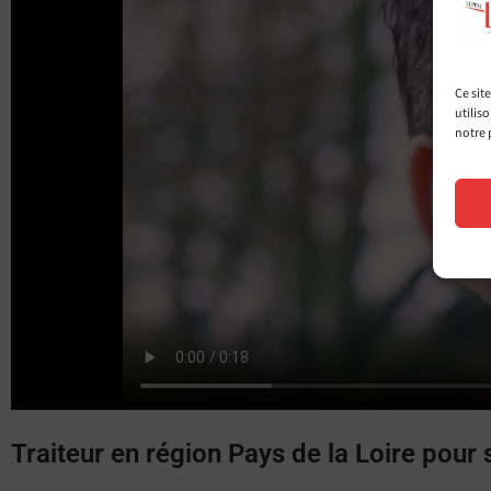
Ce sit
utilis
notre 
Traiteur en région Pays de la Loire pour 