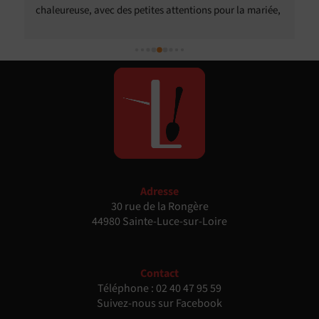
chaleureuse, avec des petites attentions pour la mariée, 
les invités présentant des particularités alimentaires. 
Nous avons eu pas mal de compliments de nos invités 
sur le traiteur, tant sur la qualité que sur le relationnel. 
Nous avons particulièrement apprécié la possibilité de 
customiser le menu et de s'adapter à nos souhaits et à 
certains besoins spécifiques de nos invités.
Adresse
30 rue de la Rongère
44980 Sainte-Luce-sur-Loire
Contact
Téléphone :
02 40 47 95 59
Suivez-nous sur Facebook