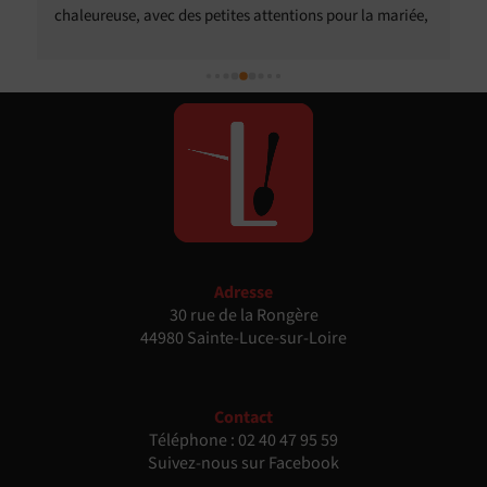
chaleureuse, avec des petites attentions pour la mariée, 
les invités présentant des particularités alimentaires. 
Nous avons eu pas mal de compliments de nos invités 
sur le traiteur, tant sur la qualité que sur le relationnel. 
Nous avons particulièrement apprécié la possibilité de 
customiser le menu et de s'adapter à nos souhaits et à 
certains besoins spécifiques de nos invités.
Adresse
30 rue de la Rongère
44980 Sainte-Luce-sur-Loire
Contact
Téléphone :
02 40 47 95 59
Suivez-nous sur Facebook