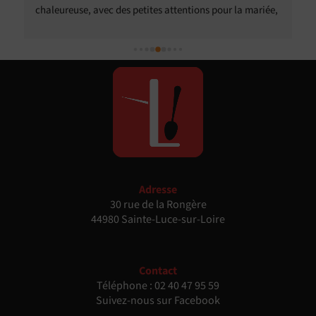
chaleureuse, avec des petites attentions pour la mariée, 
les invités présentant des particularités alimentaires. 
Nous avons eu pas mal de compliments de nos invités 
sur le traiteur, tant sur la qualité que sur le relationnel. 
Nous avons particulièrement apprécié la possibilité de 
customiser le menu et de s'adapter à nos souhaits et à 
certains besoins spécifiques de nos invités.
Adresse
30 rue de la Rongère
44980 Sainte-Luce-sur-Loire
Contact
Téléphone :
02 40 47 95 59
Suivez-nous sur Facebook