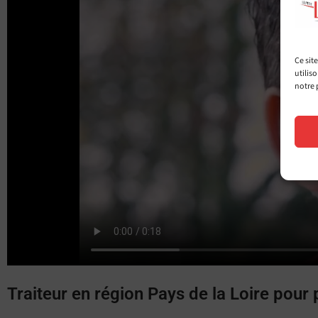
Ce sit
utilis
notre 
Traiteur en région Pays de la Loire pour 