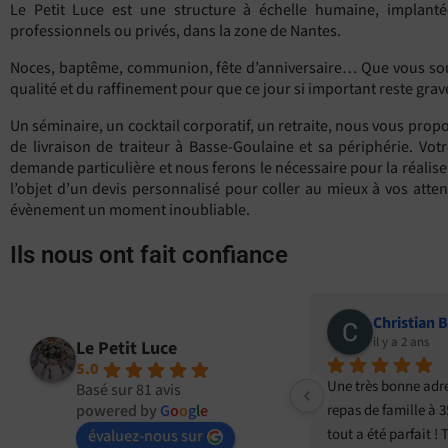
Le Petit Luce est une structure à échelle humaine, implanté
professionnels ou privés, dans la zone de Nantes.
Noces, baptême, communion, fête d’anniversaire… Que vous souha
qualité et du raffinement pour que ce jour si important reste gra
Un séminaire, un cocktail corporatif, un retraite, nous vous propos
de livraison de traiteur à Basse-Goulaine et sa périphérie. Votr
demande particulière et nous ferons le nécessaire pour la réalis
l’objet d’un devis personnalisé pour coller au mieux à vos attent
évènement un moment inoubliable.
Ils nous ont fait confiance
Christian Boissel
Fanou
il y a 2 ans
il y a 2 ans
Le Petit Luce
5.0
Une très bonne adresse ! Pour notre 
Super traiteur , alle
Basé sur 81 avis
 
repas de famille à 35 personnes, 
powered by
G
o
o
g
l
e
fermés
i 
tout a été parfait ! Traiteur très 
évaluez-nous sur