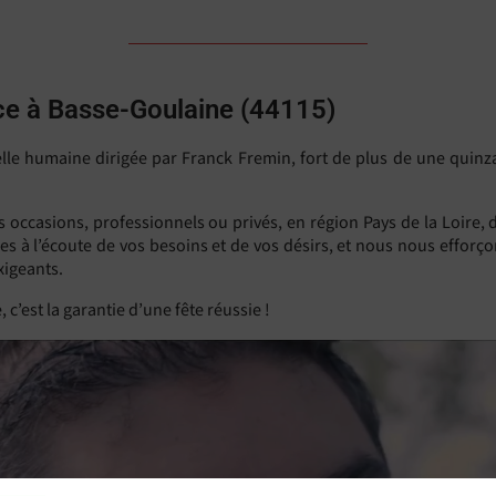
nce à Basse-Goulaine (44115)
helle humaine dirigée par Franck Fremin, fort de plus de une quin
s occasions, professionnels ou privés, en région Pays de la Loire
 à l’écoute de vos besoins et de vos désirs, et nous nous efforço
xigeants.
 c’est la garantie d’une fête réussie !