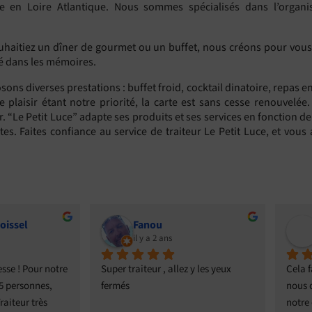
e en Loire Atlantique. Nous sommes spécialisés dans l’organis
itiez un dîner de gourmet ou un buffet, nous créons pour vous le
vé dans les mémoires.
ons diverses prestations : buffet froid, cocktail dinatoire, repas en
e plaisir étant notre priorité, la carte est sans cesse renouvelé
er. “Le Petit Luce” adapte ses produits et ses services en fonction
es. Faites confiance au service de traiteur Le Petit Luce, et vous 
BRUNO SERPAULT
il y a 2 ans
z y les yeux 
Cela fait maintenant 3 années que 
Un gr
nous confions le repas de Noël de 
prest
notre entreprise à ce professionnel 
Célin