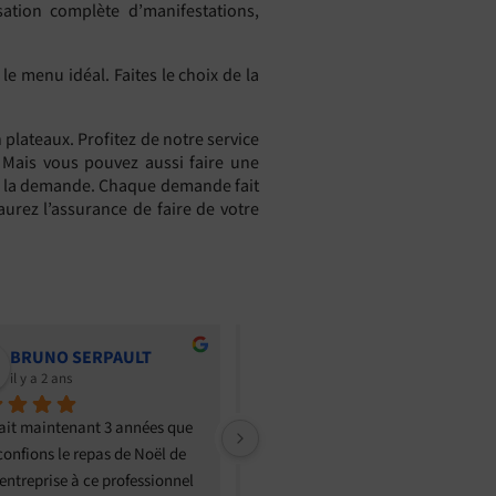
ation complète d’manifestations,
 menu idéal. Faites le choix de la
 plateaux. Profitez de notre service
e. Mais vous pouvez aussi faire une
 de la demande. Chaque demande fait
aurez l’assurance de faire de votre
Christian Lenourry
Élisa R
il y a 2 ans
il y a 2 ans
and bravo pour votre 
Excellent, du cocktail au dessert 
ation lors du mariage de 
!Franck nous a accompagné dans 
e et Cyril le week-end dernier. 
le choix des pièces de cocktails, du 